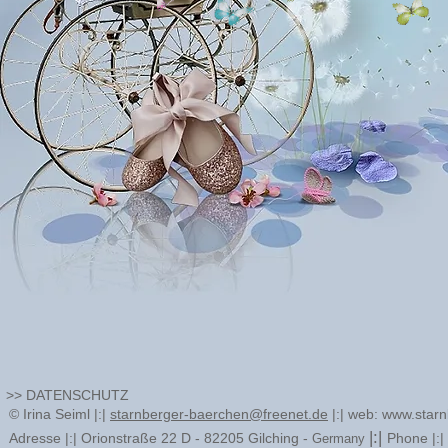
>>
DATENSCHUTZ
© Irina Seiml |:|
starnberger-baerchen@freenet.de
|:| web:
www.starn
|:|
Adresse |:|
Orionstraße 22 D - 82205 Gilching -
Phone |:
Germany